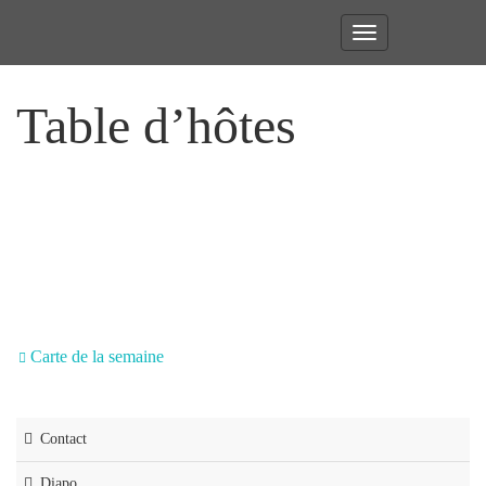
Toggle
navigation
Table d’hôtes
Ouvert du mardi au vendredi de 12h00
à 14h15.
Carte de la semaine
Contact
Diapo