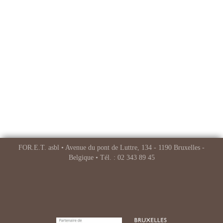
FOR.E.T. asbl • Avenue du pont de Luttre, 134 - 1190 Bruxelles -
Belgique • Tél. : 02 343 89 45