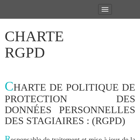
Toggle
navigation
CHARTE
RGPD
C
HARTE DE POLITIQUE DE
PROTECTION DES
DONNÉES PERSONNELLES
DES STAGIAIRES : (RGPD)
R
esponsable de traitement et mise à jour de la