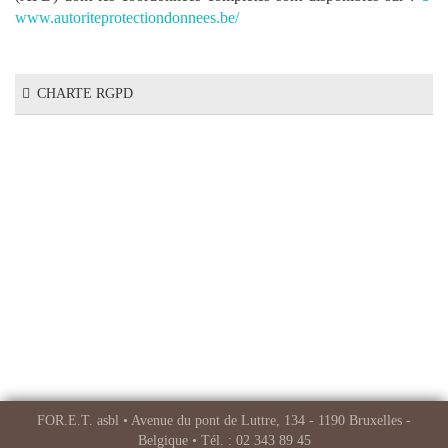
www.autoriteprotectiondonnees.be/
CHARTE RGPD
FOR.E.T. asbl • Avenue du pont de Luttre, 134 - 1190 Bruxelles -
Belgique • Tél. : 02 343 89 45